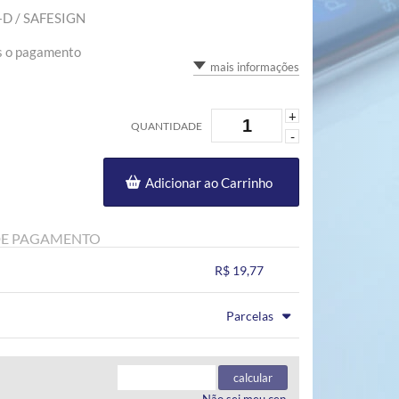
+D / SAFESIGN
s o pagamento
mais informações
+
QUANTIDADE
-
Adicionar ao Carrinho
DE PAGAMENTO
R$ 19,77
.
.
.
.
Parcelas
.
.
.
.
.
.
calcular
Não sei meu cep