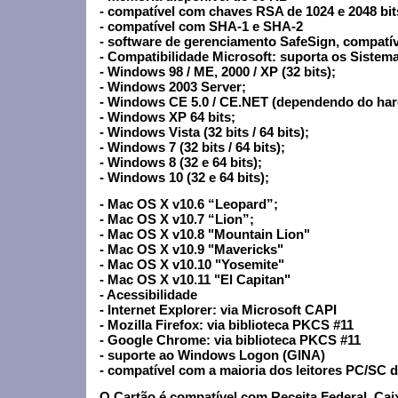
- compatível com chaves RSA de 1024 e 2048 bit
- compatível com SHA-1 e SHA-2
- software de gerenciamento SafeSign, compatíve
- Compatibilidade Microsoft: suporta os Sistem
- Windows 98 / ME, 2000 / XP (32 bits);
- Windows 2003 Server;
- Windows CE 5.0 / CE.NET (dependendo do har
- Windows XP 64 bits;
- Windows Vista (32 bits / 64 bits);
- Windows 7 (32 bits / 64 bits);
- Windows 8 (32 e 64 bits);
- Windows 10 (32 e 64 bits);
- Mac OS X v10.6 “Leopard”;
- Mac OS X v10.7 “Lion”;
- Mac OS X v10.8 "Mountain Lion"
- Mac OS X v10.9 "Mavericks"
- Mac OS X v10.10 "Yosemite"
- Mac OS X v10.11 "El Capitan"
- Acessibilidade
- Internet Explorer: via Microsoft CAPI
- Mozilla Firefox: via biblioteca PKCS #11
- Google Chrome: via biblioteca PKCS #11
- suporte ao Windows Logon (GINA)
- compatível com a maioria dos leitores PC/SC
O Cartão é compatível com Receita Federal, Caix