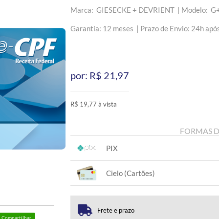
Marca: GIESECKE + DEVRIENT |
Modelo: G
Garantia: 12 meses |
Prazo de Envio: 24h apó
por: R$
21,97
R$ 19,77 à vista
FORMAS 
PIX
1x sem juros de R$ 19,77
.
.
.
.
Cielo (Cartões)
.
.
1x sem juros de R$ 21,97
.
.
.
.
.
.
Frete e prazo
Compartilhar