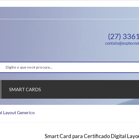
(27) 336
contato@esptecnol
SMART CARDS
al Layout Generico
Smart Card para Certificado Digital Layo