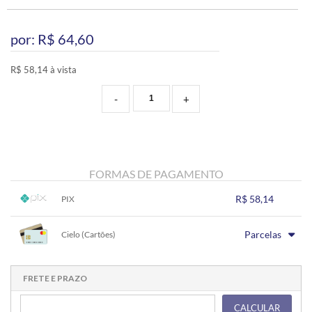
por: R$
64,60
R$ 58,14 à vista
-
+
FORMAS DE PAGAMENTO
R$ 58,14
PIX
1x sem juros de R$ 58,14
.
.
.
.
Parcelas
.
Cielo (Cartões)
.
.
.
.
.
.
1x sem juros de R$ 64,60
.
.
.
.
.
.
.
.
.
.
.
FRETE E PRAZO
CALCULAR