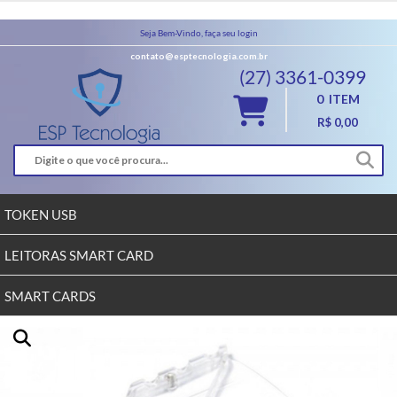
Seja Bem-Vindo, faça seu login
contato@esptecnologia.com.br
(27) 3361-0399
0
ITEM
R$ 0,00
TOKEN USB
LEITORAS SMART CARD
SMART CARDS