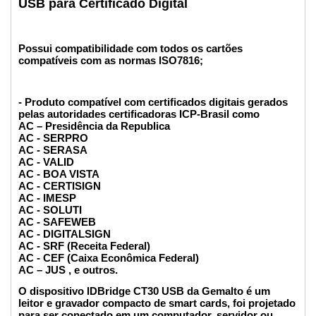
USB para Certificado Digital
Possui compatibilidade com todos os cartões
compatíveis com as normas ISO7816;
- Produto compatível com certificados digitais gerados
pelas autoridades certificadoras ICP-Brasil como
AC – Presidência da Republica
AC - SERPRO
AC - SERASA
AC - VALID
AC - BOA VISTA
AC - CERTISIGN
AC - IMESP
AC - SOLUTI
AC - SAFEWEB
AC - DIGITALSIGN
AC - SRF (Receita Federal)
AC - CEF (Caixa Econômica Federal)
AC – JUS , e outros.
O dispositivo
IDBridge CT30
USB da Gemalto é um
leitor e gravador compacto de smart cards, foi projetado
para ser conectado em um computador, servidor ou