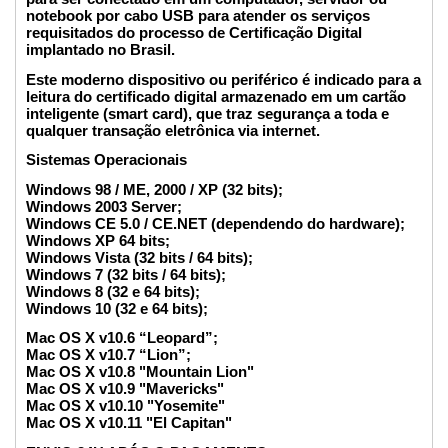
notebook por cabo USB para atender os serviços
requisitados do processo de Certificação Digital
implantado no Brasil.
Este moderno dispositivo ou periférico é indicado para a
leitura do certificado digital armazenado em um cartão
inteligente (smart card), que traz segurança a toda e
qualquer transação eletrônica via internet.
Sistemas Operacionais
Windows 98 / ME, 2000 / XP (32 bits);
Windows 2003 Server;
Windows CE 5.0 / CE.NET (dependendo do hardware);
Windows XP 64 bits;
Windows Vista (32 bits / 64 bits);
Windows 7 (32 bits / 64 bits);
Windows 8 (32 e 64 bits);
Windows 10 (32 e 64 bits);
Mac OS X v10.6 “Leopard”;
Mac OS X v10.7 “Lion”;
Mac OS X v10.8 "Mountain Lion"
Mac OS X v10.9 "Mavericks"
Mac OS X v10.10 "Yosemite"
Mac OS X v10.11 "El Capitan"